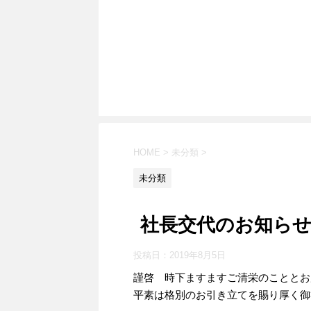
HOME
>
未分類
>
未分類
社長交代のお知ら
投稿日：
2019年8月5日
謹啓 時下ますますご清栄のこととお
平素は格別のお引き立てを賜り厚く御