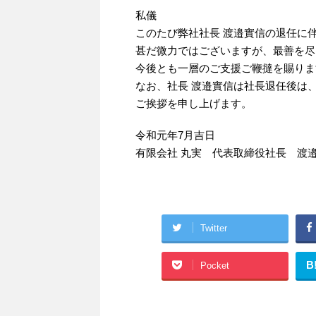
私儀
このたび弊社社長 渡邉實信の退任に
甚だ微力ではございますが、最善を尽
今後とも一層のご支援ご鞭撻を賜りま
なお、社長 渡邉實信は社長退任後は
ご挨拶を申し上げます。
令和元年7月吉日
有限会社 丸実 代表取締役社長 渡邉
Twitter
B
Pocket