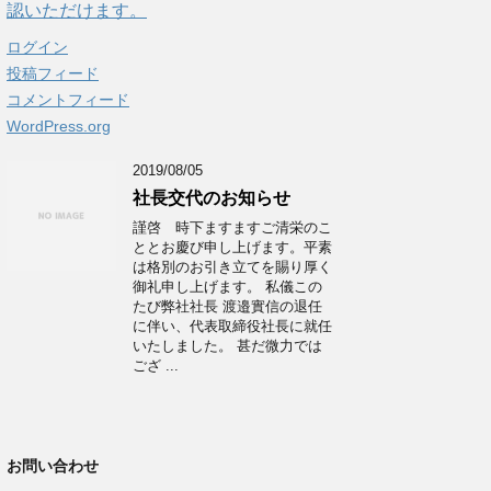
認いただけます。
ログイン
投稿フィード
コメントフィード
WordPress.org
2019/08/05
社長交代のお知らせ
謹啓 時下ますますご清栄のこ
ととお慶び申し上げます。平素
は格別のお引き立てを賜り厚く
御礼申し上げます。 私儀この
たび弊社社長 渡邉實信の退任
に伴い、代表取締役社長に就任
いたしました。 甚だ微力では
ござ ...
お問い合わせ